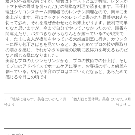
過ぎの不器用な男ですが、朝食はトーストと玉子料理、レタスか
トマト等の野菜を切っただけの簡単な料理で済ませます。玉子料
理はシリコンスチーム調理器でのレンチン調理なので、簡単に出
来上がります。夜はクックドゥのレシピに書かれた野菜やお肉を
切って炒め、それを混ぜ合わせたら出来上がります。便利で簡単
だなと思いますが、今まで自分でやっていなかったので、順番を
間違えたり、バタつきながらもなんとか賄っているのが現実で
す。たまに友人が板前をやっている天婦羅割烹に行き、カウンタ
ーに座り包丁さばきを見ていると、あらためてプロの技や段取り
の凄さを感じ、それがネタや調理の説明に説得力を与えるものだ
なと感じる様になりました。
美容もプロのカウンセリングから、プロの技術での仕上げ、そし
てプロのアドバイスでホームケアに導き、お客様のずっと綺麗を
創っている。やはり美容のプロはスゴいんだなぁと、あらためて
感じる今日この頃です…
←
『地域に暮らす』美容にいがた７月
『個人戦と団体戦』美容にいがた９月
号より
号より
→