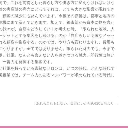
向で、これを前提とした暮らし方や働き方に変えなければいけな
着の実店舗の商売にとってそれは、とても大きな影響が現れてき
、顧客の減少にも及んでいます。今後その影響は、都市と地方の
危機にまで及んでいきます。加えて、都市部から資本に物を言わ
の我々が、自店をどうしていくか考えた時、『限られた地域、人
ーゲットとする集客をし続ける』のか『自店らしい明確なメッセ
れる顧客を集客する』のかでは、やり方も変わりますし、費用も
になりますが、全てではありません。限られた財力でも、今まで
柄、社風、なんとも言えない人を惹きつける魅力。即行性は無い
、一番力を発揮する集客です。
い社風を持っている素敵なサロンは、いつの時代、どんな時代で
美容業では、チーム力のあるマンパワーが求められている時代に
『あれもこれもしない』美容にいがた9月20日号より
→