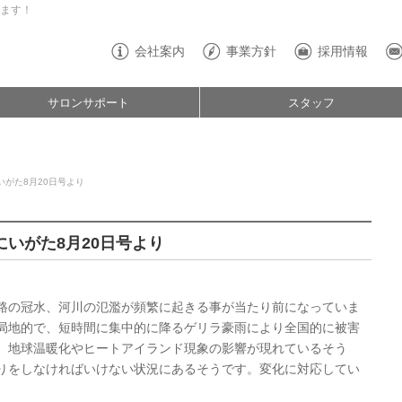
ます！
会社案内
事業方針
採用情報
サロンサポート
スタッフ
がた8月20日号より
いがた8月20日号より
路の冠水、河川の氾濫が頻繁に起きる事が当たり前になっていま
局地的で、短時間に集中的に降るゲリラ豪雨により全国的に被害
、地球温暖化やヒートアイランド現象の影響が現れているそう
りをしなければいけない状況にあるそうです。変化に対応してい