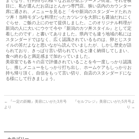
までなり、行列待ちの様々なお店が並ぶラーメン街道。それを横
目に、私が選んだお店はとんかつ専門店。狭い店内のカウンター
席に通され、メニューを見ると「今や新潟のスタンダードたれカ
ツ丼！当時モダンな料理だったカツレツを大胆にも醤油だれにく
ぐらせ、ご飯の上にのせて提供しました。このオリジナル料理が
新潟の人に大いにウケて今や『新潟のカツ丼スタイル』として定
着したのです」と書いてありました。県内でも違う地域の私には
スタンダードではなく、広く認識されているものは、卵とじスタ
イルの筈だよなと思いながら読んでいましたが、しかし歴史が語
られており、きっぱり言い切られていると凄く納得してしまい、
食べ終わると満足感まで加わっていました。
美容室でも各々の店で評価されていることを今一度しっかり認識
し、推しメニューをしっかり打ち出し、ホームケアもしっかりお
持ち帰り頂く。自信をもって言い切り、自店のスタンダードにな
る様にして行きましょう。
←
『一定の距離』美容にいがた3月号
『セルフレジ』美容にいがた5月号よ
より
り
→