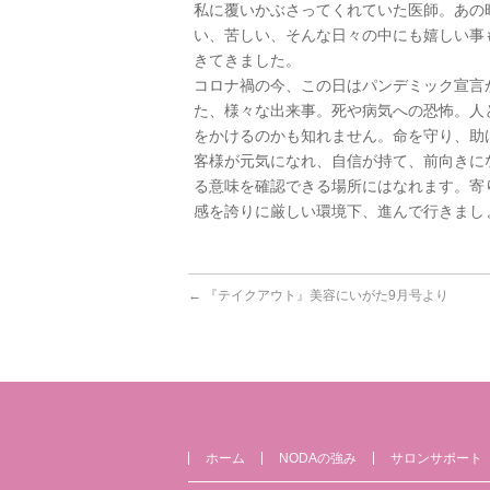
私に覆いかぶさってくれていた医師。あの
い、苦しい、そんな日々の中にも嬉しい事
きてきました。
コロナ禍の今、この日はパンデミック宣言
た、様々な出来事。死や病気への恐怖。人
をかけるのかも知れません。命を守り、助
客様が元気になれ、自信が持て、前向きに
る意味を確認できる場所にはなれます。寄
感を誇りに厳しい環境下、進んで行きまし
←
『テイクアウト』美容にいがた9月号より
ホーム
NODAの強み
サロンサポート