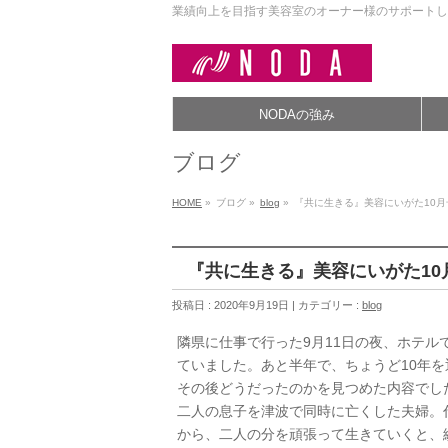
業績向上を目指す美容室のオーナー様のサポートし
NODAの強み
ブログ
HOME
»
ブログ »
blog
»
『共に生きる』美容にいがた10月
『共に生きる』美容にいがた10
投稿日 : 2020年9月19日 | カテゴリー :
blog
隣県に仕事で行った9月11日の夜、ホテ
ていました。あと半年で、ちょうど10年
その後どうだったのかを見つめた内容でし
二人の息子を津波で同時に亡くした夫婦。
から、二人の分を頑張って生きていくと、