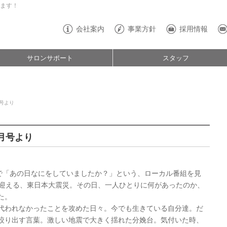
ます！
会社案内
事業方針
採用情報
サロンサポート
スタッフ
号より
月号より
ルで「あの日なにをしていましたか？」という、ローカル番組を見
を迎える、東日本大震災。その日、一人ひとりに何があったのか、
た。
代われなかったことを攻めた日々。今でも生きている自分達。だ
絞り出す言葉。激しい地震で大きく揺れた分娩台。気付いた時、