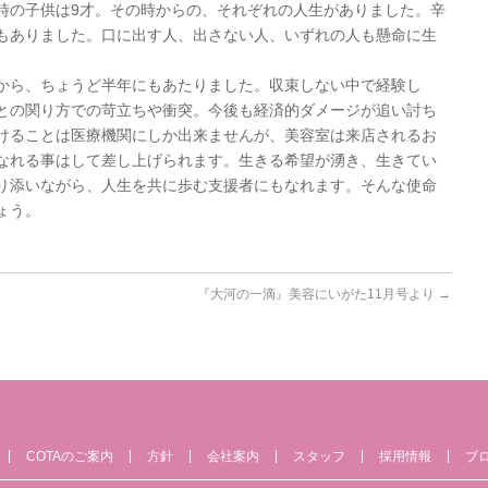
時の子供は9才。その時からの、それぞれの人生がありました。辛
もありました。口に出す人、出さない人、いずれの人も懸命に生
から、ちょうど半年にもあたりました。収束しない中で経験し
との関り方での苛立ちや衝突。今後も経済的ダメージが追い討ち
けることは医療機関にしか出来ませんが、美容室は来店されるお
なれる事はして差し上げられます。生きる希望が湧き、生きてい
り添いながら、人生を共に歩む支援者にもなれます。そんな使命
ょう。
『大河の一滴』美容にいがた11月号より
→
COTAのご案内
方針
会社案内
スタッフ
採用情報
ブ