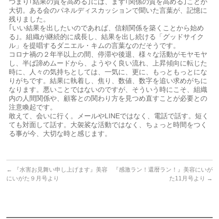
つまり｢結果の質を高める｣には、まず｢関係の質を高める｣ことが
大切。ある会のパネルディスカッションで聞いた言葉が、記憶に
残りました。
｢いい結果を出したいのであれば、信頼関係を築くことから始め
る｣。組織が継続的に成長し、結果を出し続ける「グッドサイク
ル」を提唱するダニエル・キムの言葉なのだそうです。
コロナ禍の２年半以上の間、停滞や後退、様々な活動がモヤモヤ
し、半ば諦めムードから、ようやく良い流れ、上昇傾向に転じた
時に、人々の気持ちとしては、一気に、更に、もっともっとにな
りがちです。結果に執着し、焦り、数値、数字を追い求めがちに
なります。悪いことではないのですが、そういう時にこそ、組織
内の人間関係や、顧客との関わり方を見つめ直すことが必要との
注意喚起です。
敢えて、会いに行く。メールやLINEではなく、電話で話す。短く
ても対面して話す。大袈裟な活動ではなく、ちょっと時間をつく
る事が今、大切な時と感じます。
←
『水害お見舞い申し上げます』美容
『感激ラン！還暦ラン！』美容にいが
にいがた９月号より
た11月号より
→